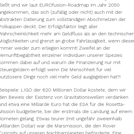
fließt sind wir laut EUROfusion-Roadmap im Jahr 2050
angekommen, das sich (zufällig oder nicht) auch mit der
abstrakten Datierung zum vollständigen Abschmelzen der
Polkappen deckt. Der Erfolgsfaktor liegt aller
Wahrscheinlichkeit mehr am Geldfluss als an den technische
Möglichkeiten und grenzt an grobe Fahrlässigkeit, wenn diese
immer wieder zum erliegen kommt! Zweifel an der
Vernunftbegabtheit einzelner Individuen unserer Spezies
kommen dabei auf und warum die Finanzierung nur mit
Steuergeldern erfolgt wenn Die Menschheit für viel
nutzlosere Dinge noch viel mehr Geld ausgegeben hat?!
Beispiele: LIGO der 620 Millionen Dollar kostete, dem wir
den Beweis der Existenz von Gravitationswellen verdanken
und etwa eine Milliarde Euro hat die ESA für die Rosetta-
Mission budgetierte, bei der erstmals die Landung auf einem
Kometen gelang. Etwas teurer (mit ungefähr zweieinhalb
Milliarden Dollar) war die Marsmission, die den Rover
Curiosity auf unseren Nachbarplaneten beförderte. Eine