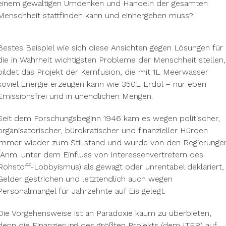
einem gewaltigen Umdenken und Handeln der gesamten
Menschheit stattfinden kann und einhergehen muss?!
Bestes Beispiel wie sich diese Ansichten gegen Lösungen für
die in Wahrheit wichtigsten Probleme der Menschheit stellen,
bildet das Projekt der Kernfusion, die mit 1L Meerwasser
soviel Energie erzeugen kann wie 350L Erdöl – nur eben
Emissionsfrei und in unendlichen Mengen.
Seit dem Forschungsbeginn 1946 kam es wegen politischer,
organisatorischer, bürokratischer und finanzieller Hürden
immer wieder zum Stillstand und wurde von den Regierunge
(Anm. unter dem Einfluss von Interessenvertretern des
Rohstoff-Lobbyismus) als gewagt oder unrentabel deklariert,
Gelder gestrichen und letztendlich auch wegen
Personalmangel für Jahrzehnte auf Eis gelegt.
Die Vorgehensweise ist an Paradoxie kaum zu überbieten,
denn die Finanzierung des größten Projekts (dem ITER) auf