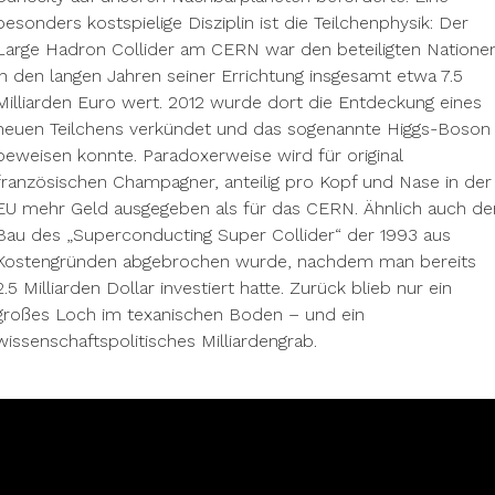
besonders kostspielige Disziplin ist die Teilchenphysik: Der
Large Hadron Collider am CERN war den beteiligten Natione
in den langen Jahren seiner Errichtung insgesamt etwa 7.5
Milliarden Euro wert. 2012 wurde dort die Entdeckung eines
neuen Teilchens verkündet und das sogenannte Higgs-Boson
beweisen konnte. Paradoxerweise wird für original
französischen Champagner, anteilig pro Kopf und Nase in der
EU mehr Geld ausgegeben als für das CERN. Ähnlich auch de
Bau des „Superconducting Super Collider“ der 1993 aus
Kostengründen abgebrochen wurde, nachdem man bereits
2.5 Milliarden Dollar investiert hatte. Zurück blieb nur ein
großes Loch im texanischen Boden – und ein
wissenschaftspolitisches Milliardengrab.