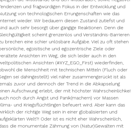
Tendenzen und fragwürdigen Fokus in der Entwicklung und
Nutzung von technologischen Errungenschaften wie das
Internet wieder. Wir bedauern diesen Zustand zutiefst und
sind auch sehr besorgt über gängige Reaktionen. Denn die
Gleichgültigkeit scheint grenzenlos und Verständnis-Barrieren
zu brechen eine schier unlösbare Aufgabe. Viel zu oft stehen
persönliche, egoistische und egozentrische Ziele oder
veraltete Ansichten im Weg, die sich leider auch in den
weltpolitischen Ansichten (#XYZ_EGO_First) wiederfinden,
obwohl die Menschheit mit technischen Mitteln (Fluch oder
Segen sei dahingestellt) viel näher zusammengerückt ist als
jemals zuvor und dennoch der Trend in die Abkapselung
einen Aufschwung erlebt, der mit höchster Wahrscheinlichkei
auch noch durch Angst und Panik(machern) vor Massen
Klima- und Kriegsflüchtlingen befeuert wird. Aber kann das
wirklich der richtige Weg sein in einer globalisierten und
aufgeklärten Welt?! Oder ist es nicht eher Wahrscheinlich,
dass die monumentale Zähmung von (Natur)Gewalten mit