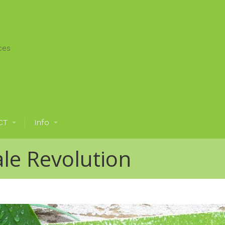
Welcome
ces
CT
Info
ale Revolution