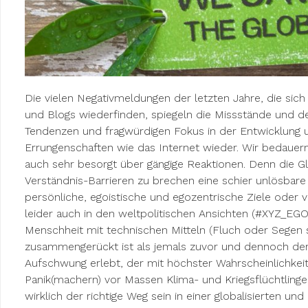
Die vielen Negativmeldungen der letzten Jahre, die sich 
und Blogs wiederfinden, spiegeln die Missstände und d
Tendenzen und fragwürdigen Fokus in der Entwicklung
Errungenschaften wie das Internet wieder. Wir bedauern
auch sehr besorgt über gängige Reaktionen. Denn die Gl
Verständnis-Barrieren zu brechen eine schier unlösbare 
persönliche, egoistische und egozentrische Ziele oder v
leider auch in den weltpolitischen Ansichten (#XYZ_EGO
Menschheit mit technischen Mitteln (Fluch oder Segen se
zusammengerückt ist als jemals zuvor und dennoch der
Aufschwung erlebt, der mit höchster Wahrscheinlichke
Panik(machern) vor Massen Klima- und Kriegsflüchtlinge
wirklich der richtige Weg sein in einer globalisierten und