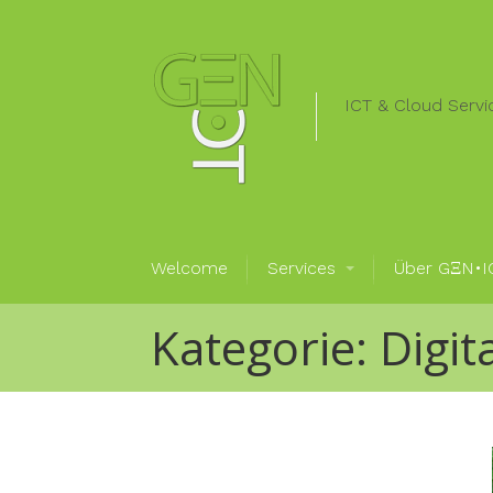
ICT & Cloud Servi
Welcome
Services
Über GΞN•I
Kategorie:
Digit