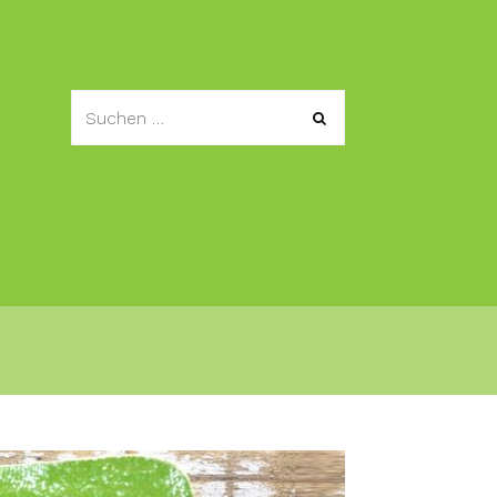
Services
Über GΞN•ICT
Info