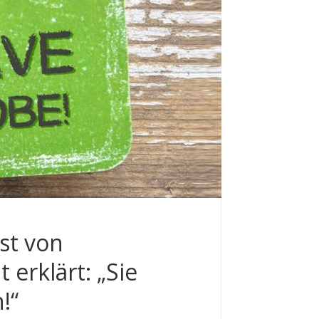
st von
t erklärt: „Sie
!“